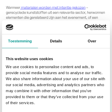
Wanneer
materialen worden met intentie gekozen
–
gerecyclede kunststoffen uit een relevante sector, herwonnen
elementen die gerelateerd zijn aan het evenement, of een
vorm die de aard van de prestatie weerspiegelt – dan wordt
de prijs een vervolg op het verhaal dat ertoe heeft geleid.
Een materiaal met een verleden geeft het object een verhaal
dat een nieuw, generiek materiaal simpelweg niet kan. Dat is
Toestemming
Details
Over
het verschil tussen een trofee die wordt tentoongesteld en een
die wordt opgeborgen.
This website uses cookies
Bij Upstream is onze aanpak gebouwd op het vertellen van
verhalen met materialen. Het gebruik van gerecyclede en
We use cookies to personalise content and ads, to
herwonnen materialen dient meer dan één doel. Ja, ze
provide social media features and to analyse our traffic.
verminderen de impact op het milieu. Maar ze voegen ook
We also share information about your use of our site with
context, diepte en een aanleiding toe om over het object te
praten, lang nadat het is uitgereikt.
our social media, advertising and analytics partners who
may combine it with other information that you’ve
Die verbinding tussen het materiaal, het ontwerp en het
provided to them or that they’ve collected from your use
verhaal is wat mensen trofeeën doet bewaren. Het is wat
of their services.
mensen ze laat tentoonstellen, en het is wat hen erover doet
praten.