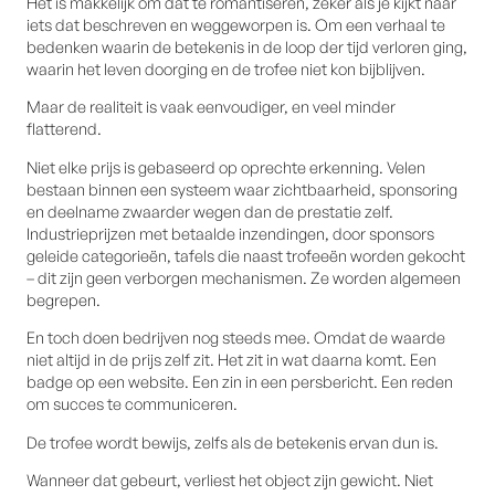
Het is makkelijk om dat te romantiseren, zeker als je kijkt naar
iets dat beschreven en weggeworpen is. Om een verhaal te
bedenken waarin de betekenis in de loop der tijd verloren ging,
waarin het leven doorging en de trofee niet kon bijblijven.
Maar de realiteit is vaak eenvoudiger, en veel minder
flatterend.
Niet elke prijs is gebaseerd op oprechte erkenning. Velen
bestaan binnen een systeem waar zichtbaarheid, sponsoring
en deelname zwaarder wegen dan de prestatie zelf.
Industrieprijzen met betaalde inzendingen, door sponsors
geleide categorieën, tafels die naast trofeeën worden gekocht
– dit zijn geen verborgen mechanismen. Ze worden algemeen
begrepen.
En toch doen bedrijven nog steeds mee. Omdat de waarde
niet altijd in de prijs zelf zit. Het zit in wat daarna komt. Een
badge op een website. Een zin in een persbericht. Een reden
om succes te communiceren.
De trofee wordt bewijs, zelfs als de betekenis ervan dun is.
Wanneer dat gebeurt, verliest het object zijn gewicht. Niet