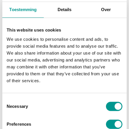
Toestemming
Details
Over
This website uses cookies
We use cookies to personalise content and ads, to
provide social media features and to analyse our traffic.
We also share information about your use of our site with
our social media, advertising and analytics partners who
Algemeen
may combine it with other information that you’ve
provided to them or that they’ve collected from your use
Home
Op maat gemaakt
of their services.
Standaard trofeeën
Inzichten
Over
Consent
Contact
Necessary
Selection
Andere
Preferences