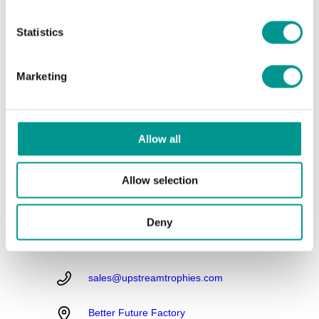
FAQ
Briefing in 10 stappen
Standaard trofee - Bestelformulier
Statistics
Algemene voorwaarden van de website
Disclaimer
Privacybeleid
Marketing
Verzend- en leveringsbeleid
Betaalmethoden
Retourneren
Klachten
Allow all
Neem contact met ons op
Allow selection
0031 (0) 10 850 4931
Deny
9:00-17:00 ma-zo
sales@upstreamtrophies.com
Better Future Factory