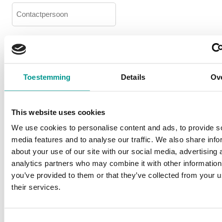
Contactpersoon
Facturatie
Contactpersoon
Factuuradres hetzelfde als
verzendadres?
Ja (je hoeft het adres
Toestemming
Details
Ov
hieronder niet in te vullen)
Nee (vul onderstaand
adres in)
This website uses cookies
Facturatie
We use cookies to personalise content and ads, to provide s
Adres
media features and to analyse our traffic. We also share info
Straat
about your use of our site with our social media, advertising 
+
analytics partners who may combine it with other information
huisnummer
Adresregel
you’ve provided to them or that they’ve collected from your u
2
their services.
Stad
Consent