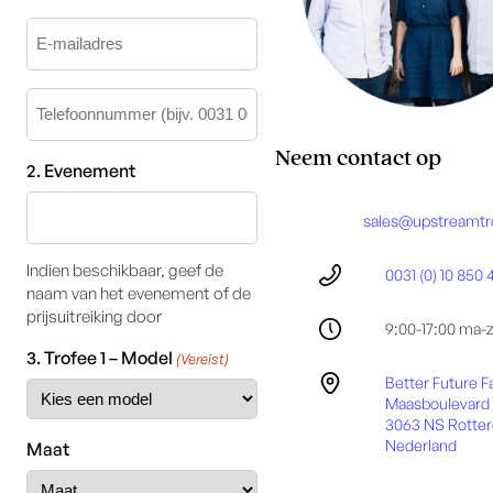
E-
mail
-
Telefoon
contactpersoon
-
contactpersoon
Neem contact op
2. Evenement
sales@upstreamtr
Indien beschikbaar, geef de
0031 (0) 10 850 
naam van het evenement of de
prijsuitreiking door
9:00-17:00 ma-
3. Trofee 1 – Model
(Vereist)
Better Future F
Maasboulevard 
3063 NS Rotte
Nederland
Maat