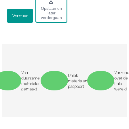
Opslaan en
later
verdergaan
Van
Verzend
Uniek
duurzame
over de
materialen
materialen
hele
paspoort
gemaakt
wereld