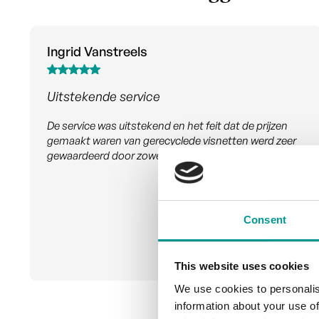
Teona Mikadze
Een echte aanrader
De hele klantervaring was uitstekend, beginnend bij
een zeer informatieve website, naadloze
communicatie met het team via e-mail en tot slot de
productkwaliteit en levering... alles was geweldig! Ik
ben blij dat ik Upstream Trophies heb ontdekt en zal
het aan elk bedrijf aanbevelen.
Consent
This website uses cookies
We use cookies to personalis
information about your use of