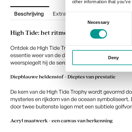
other information that you’ve
Beschrijving
Extra informatie
Consent
Necessary
Selection
High Tide: het ritme van de oceaan harmon
Ontdek de High Tide Trophy, een belichaming van 
essentie weer van de diepten van de oceaan en haa
Deny
weerspiegelt hij de serene eb en vloed van de golv
Diepblauwe heldenstof - Dieptes van prestatie
De kern van de High Tide Trophy wordt gevormd do
mysteries en rijkdom van de oceaan symboliseert. 
door twee buitenste lagen met een subtiele golfvo
Acryl maatwerk - een canvas van herkenning