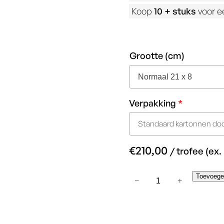
Koop
10 +
stuks
voor ee
Grootte (cm)
Verpakking
*
Standaard kartonnen doo
€
210,00
/ trofee (ex
High
Toevoege
−
+
Tide
–
Deep