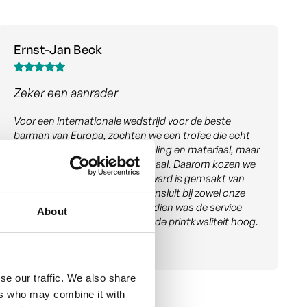
Jeanette Verdonk
Win win win
Heroverwegen en hergebruiken. Mooie trofee, goed
verhaal en trotse winnaars. Win-Win-Win
About
se our traffic. We also share
ers who may combine it with