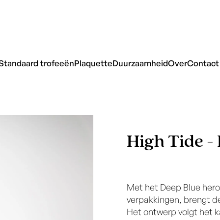
Standaard trofeeën
Plaquette
Duurzaamheid
Over
Contact
High Tide -
Met het Deep Blue hero
verpakkingen, brengt d
Het ontwerp volgt het k