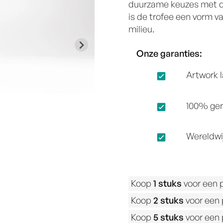
duurzame keuzes met de
is de trofee een vorm v
milieu.
Onze garanties:
Artwork 
100% ger
Wereldwi
Koop
1
stuks
voor een p
Koop
2
stuks
voor een p
Koop
5
stuks
voor een p