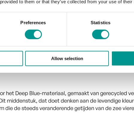
 provided to them or that they’ve collected from your use of their
Preferences
Statistics
iseren met elegant design
de imposante kracht van de zee, nu met een heldenmate
r rustige maar krachtige ritmes. Met zijn rechthoekige
Allow selection
en van de zee.
or het Deep Blue-materiaal, gemaakt van gerecycled ve
Dit middenstuk, dat doet denken aan de levendige kleur
rm die de steeds veranderende getijden van de zee viere