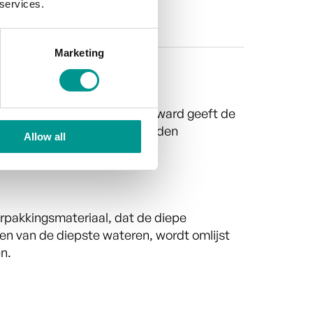
 services.
Marketing
riaal van Deep Blue. Deze award geeft de
 vorm en zacht afgeronde randen
Allow all
rpakkingsmateriaal, dat de diepe
en van de diepste wateren, wordt omlijst
n.