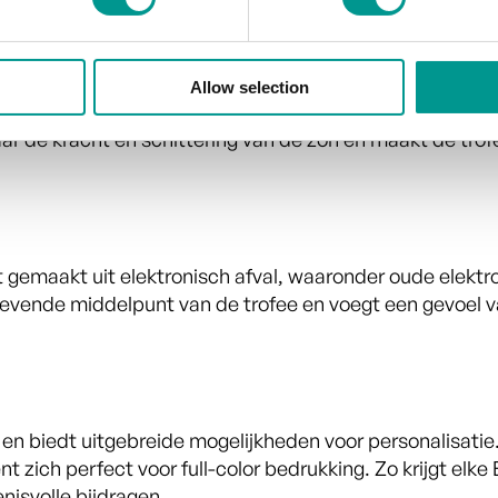
urig parelmoermateriaal, op unieke wijze gemaakt uit g
Allow selection
at een parelmoereffect zien dat de trofee een levendige
 naar de kracht en schittering van de zon en maakt de tro
t gemaakt uit elektronisch afval, waaronder oude elekt
chtgevende middelpunt van de trofee en voegt een gevoe
en biedt uitgebreide mogelijkheden voor personalisatie
zich perfect voor full-color bedrukking. Zo krijgt elke 
enisvolle bijdragen.