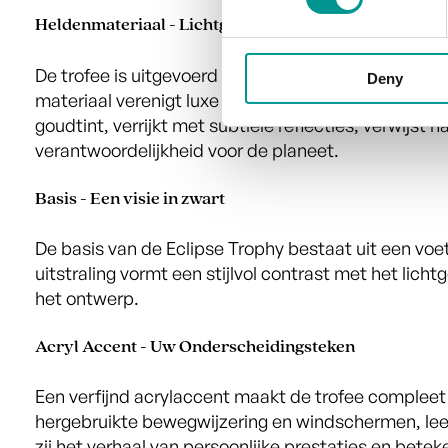
Heldenmateriaal - Lichtgevende Gouden Parel
De trofee is uitgevoerd in een schitterend goudkle
Deny
materiaal verenigt luxe met milieubewustzijn en la
goudtint, verrijkt met subtiele reflecties, verwijst
verantwoordelijkheid voor de planeet.
Basis - Een visie in zwart
De basis van de Eclipse Trophy bestaat uit een voe
uitstraling vormt een stijlvol contrast met het li
het ontwerp.
Acryl Accent - Uw Onderscheidingsteken
Een verfijnd acrylaccent maakt de trofee compleet 
hergebruikte bewegwijzering en windschermen, leent 
zij het verhaal van persoonlijke prestaties en betek