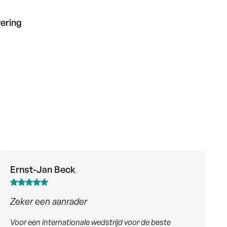
vering
Jeanette Verdonk
Win win win
Heroverwegen en hergebruiken. Mooie trofee, goed