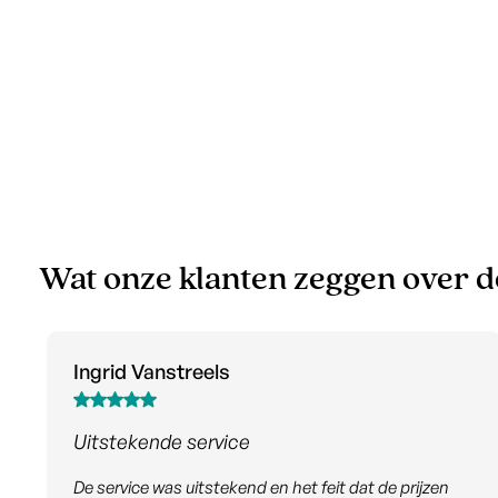
Wat onze klanten zeggen over 
Teona Mikadze
Een echte aanrader
De hele klantervaring was uitstekend, beginnend bij