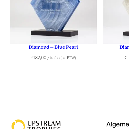
Diamond – Blue Pearl
Dia
€
182,00
€
/ trofee (ex. BTW)
Algem