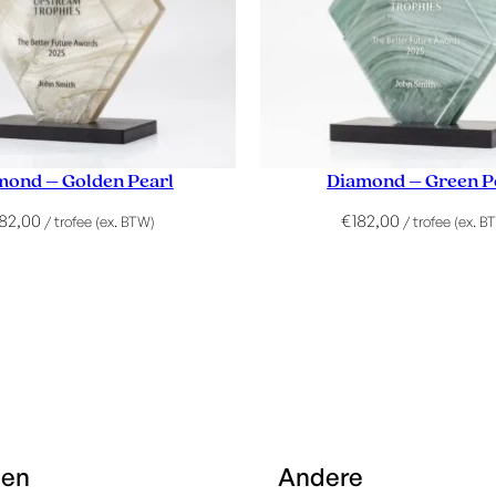
mond – Golden Pearl
Diamond – Green P
182,00
€
182,00
/ trofee (ex. BTW)
/ trofee (ex. B
een
Andere