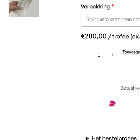
Verpakking
*
Standaard kartonnen doo
€
280,00
/ trofee (ex
Eclipse
Toevoege
−
+
–
Golden
Pearl
aantal
Betaal ve
Het bestelproces