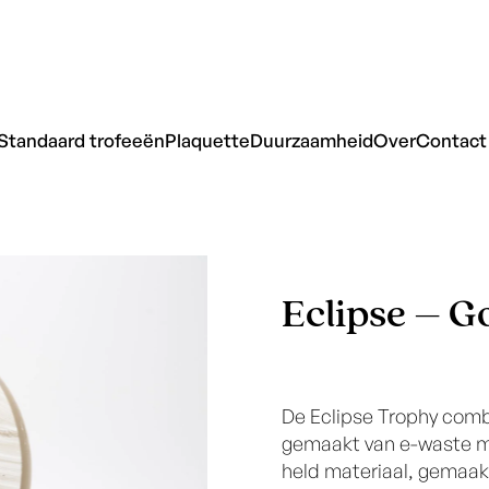
Standaard trofeeën
Plaquette
Duurzaamheid
Over
Contact
Eclipse – G
De Eclipse Trophy comb
gemaakt van e-waste me
held materiaal, gemaak