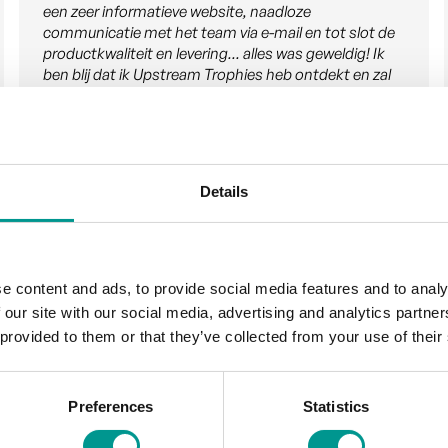
barman van Europa, zochten we een trofee die echt
anders was — van vorm, uitstraling en materiaal, maar
ook met betekenis en een verhaal. Daarom kozen we
voor Upstream Trophies. De award is gemaakt van
gerecycled PET, wat perfect aansluit bij zowel onze
wensen als ons publiek. Bovendien was de service
uitstekend, de levering snel en de printkwaliteit hoog.
Zeker een aanrader.
Details
e content and ads, to provide social media features and to analy
 our site with our social media, advertising and analytics partn
 provided to them or that they’ve collected from your use of their
 elegantie
Preferences
Statistics
wustzijn en brengt prestaties tot leven in een krachtig e