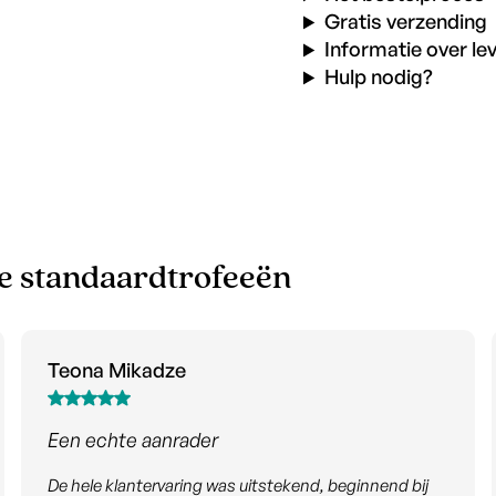
Gratis verzending
Informatie over le
Hulp nodig?
de standaardtrofeeën
Ernst-Jan Beck
Zeker een aanrader
Voor een internationale wedstrijd voor de beste