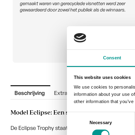
een zeer informatieve website, naadloze
communicatie met het team via e-mail en tot slot de
productkwaliteit en levering... alles was geweldig! Ik
ben blij dat ik Upstream Trophies heb ontdekt en zal
het aan elk bedrijf aanbevelen.
Consent
This website uses cookies
We use cookies to personalis
Beschrijving
Extra informatie
information about your use of
other information that you’ve
Model Eclipse: Een symfonie van duurzame
Consent
Necessary
Selection
De Eclipse Trophy staat voor verfijning en milieube