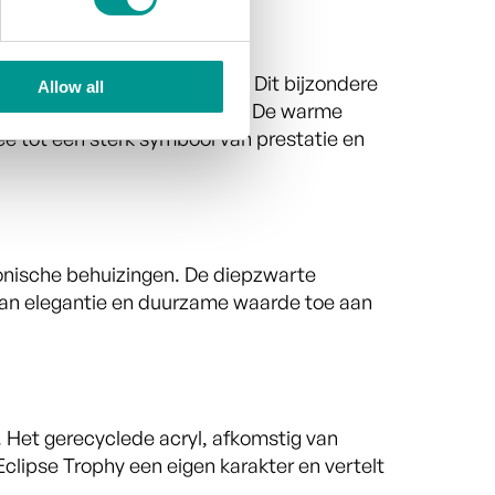
erecyclede chocoladevormen. Dit bijzondere
Allow all
, glanzende uitstraling geeft. De warme
fee tot een sterk symbool van prestatie en
ronische behuizingen. De diepzwarte
l van elegantie en duurzame waarde toe aan
. Het gerecyclede acryl, afkomstig van
Eclipse Trophy een eigen karakter en vertelt