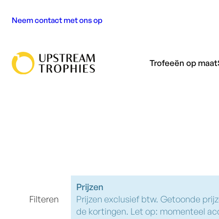
Ga
Neem contact met ons op
naar
de
Prijs:
inhoud
Trofeeën op maat
Gemaakt
van:
Kleur:
Prijzen
Filteren
Prijzen exclusief btw. Getoonde prijz
de kortingen. Let op: momenteel acce