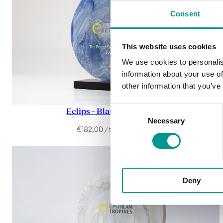
Consent
This website uses cookies
We use cookies to personalis
information about your use of
other information that you’ve
Consent
Eclips - Blauw parelmoer
Necessary
Selection
€
182,00
/ trofee (ex. BTW)
Deny