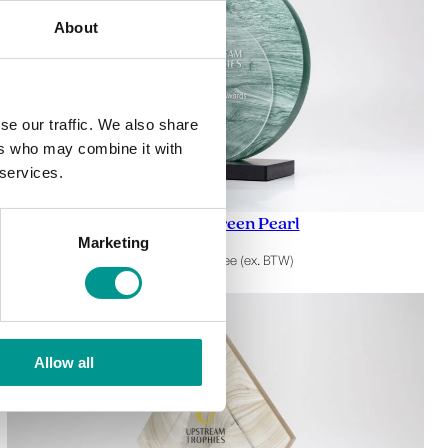
About
se our traffic. We also share
ers who may combine it with
 services.
Eclipse – Green Pearl
Marketing
€
182,00
/ trofee (ex. BTW)
Allow all